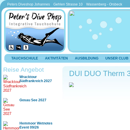
Peters Diveshop Johannes Gehlen Strasse 10 Wassenberg - Orsbeck
TAUCHSCHULE
AKTIVITÄTEN
AUSBILDUNG
UNSER CLUB
Reise Angebot
DUI DUO Therm 30
Wracktour
Südfrankreich 2027
Gosau See 2027
Hemmoor Wetnotes
Event 09/26