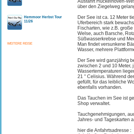
Ausfahrt Hückelhoven-Wes
über den Ziegelweg gelang
Der See ist ca. 12 Meter 
Hemmoor Herbst Tour
11/26
Uferbereich stark bewachse
Fischarten, wie z.B. große
Welse, auch Barsche, Rota
Süßwasserkrebse und Medu
WEITERE REISE
Man findet versunkene Bä
Wasser, mehrere Plattform
Der See wird ganzjährig be
zwischen 2 und 10 Meter, j
Wassertemperaturen liegen
21 ° Celisius. Während d
gefüllt, für das leibliche Wo
ebenfalls vorhanden.
Das Tauchen im See ist ge
Shop verwaltet.
Tauchgenehmigungen, auch
Jahres- und Tageskarten 
hier die Anfahrtsadresse :