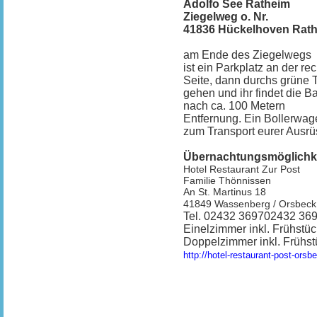
Adolfo See Ratheim
Ziegelweg o. Nr.
41836 Hückelhoven Rat
am Ende des Ziegelwegs
ist ein Parkplatz an der re
Seite, dann durchs grüne 
gehen und ihr findet die B
nach ca. 100 Metern
Entfernung. Ein Bollerwag
zum Transport eurer Ausrüs
Übernachtungsmöglichke
Hotel Restaurant Zur Post
Familie Thönnissen
An St. Martinus 18
41849 Wassenberg / Orsbeck
Tel. 02432 369702432 36
Einelzimmer inkl. Frühstü
Doppelzimmer inkl. Frühst
http://hotel-restaurant-post-orsb