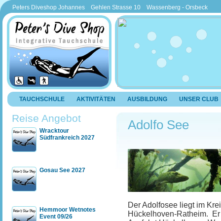
Peters Diveshop Johannes Gehlen Strasse 10 Wassenberg - Orsbeck
TAUCHSCHULE
AKTIVITÄTEN
AUSBILDUNG
UNSER CLUB
Reise Angebot
Adolfo See
Wracktour
Südfrankreich 2027
Gosau See 2027
Der Adolfosee liegt im Kr
Hemmoor Wetnotes
Hückelhoven-Ratheim. Er 
Event 09/26