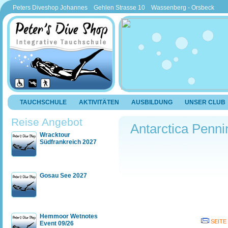
Peters Diveshop Johannes Gehlen Strasse 10 Wassenberg - Orsbeck
TAUCHSCHULE
AKTIVITÄTEN
AUSBILDUNG
UNSER CLUB
Reise Angebot
Antarctica Penni
Wracktour
Südfrankreich 2027
Gosau See 2027
Hemmoor Wetnotes
SEITE
Event 09/26