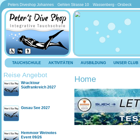
Peters Diveshop Johannes Gehlen Strasse 10 Wassenberg - Orsbeck
TAUCHSCHULE
AKTIVITÄTEN
AUSBILDUNG
UNSER CLUB
Reise Angebot
Home
Wracktour
Südfrankreich 2027
Gosau See 2027
Hemmoor Wetnotes
Event 09/26